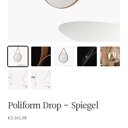
Poliform Drop - Spiegel
€5.161,98
Normale
prijs