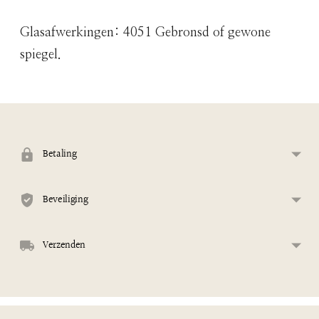
Glasafwerkingen: 4051 Gebronsd of gewone
spiegel.
Product
aan
uw
winkelwagen
Betaling
toevoegen
Beveiliging
Verzenden