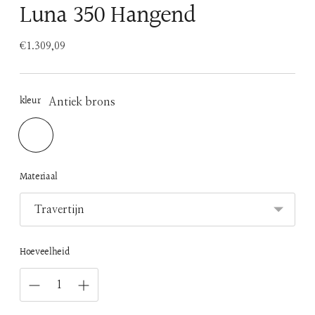
Luna 350 Hangend
€1.309,09
Normale
prijs
kleur
Antiek brons
Materiaal
Hoeveelheid