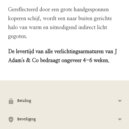
Gereflecteerd door een grote handgesponnen
koperen schijf, wordt een naar buiten gerichte
halo van warm en uitnodigend indirect licht
gegoten.
De levertijd
van alle verlichtingsarmaturen van J
Adam's & Co bedraagt
​​ongeveer 4-6 weken.
Product
aan
uw
winkelwagen
Betaling
toevoegen
Beveiliging